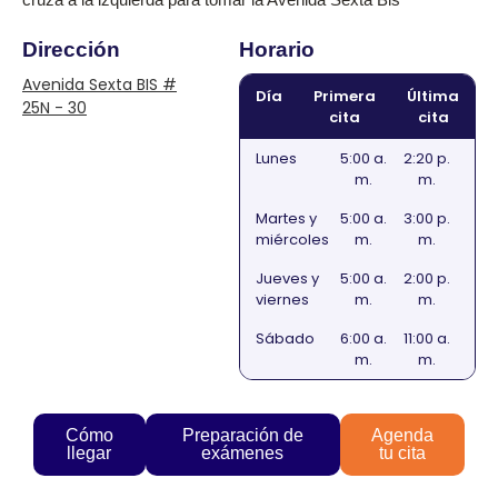
Dirección
Horario
Avenida Sexta BIS #
Día
Primera
Última
25N - 30
cita
cita
Lunes
5:00 a.
2:20 p.
m.
m.
Martes y
5:00 a.
3:00 p.
miércoles
m.
m.
Jueves y
5:00 a.
2:00 p.
viernes
m.
m.
Sábado
6:00 a.
11:00 a.
m.
m.
Cómo
Preparación de
Agenda
llegar
exámenes
tu cita