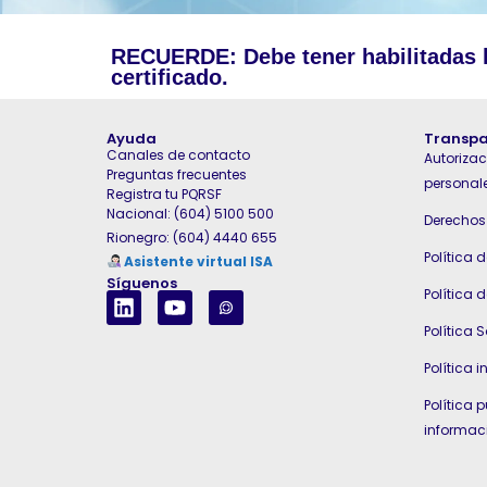
RECUERDE: Debe tener habilitadas 
certificado.
Ayuda
Transpa
Canales de contacto
Autorizac
Preguntas frecuentes
personal
Registra tu PQRSF
Nacional: (604) 5100 500
Derechos 
Rionegro: (604) 4440 655
Política 
Asistente virtual ISA
Síguenos
Política 
Política S
Política i
Política 
informac