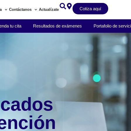
Cotiza aquí
a
Contáctanos
Actualízate
nda tu cita
Resultados de exámenes
Portafolio de servic
icados
tención