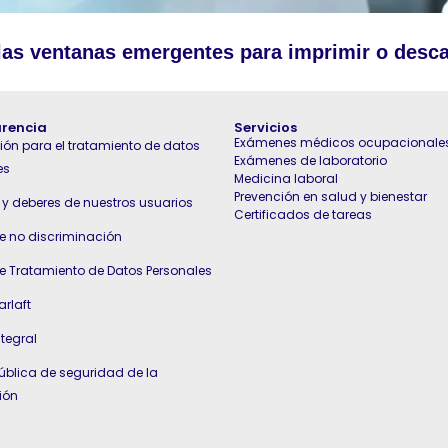
las ventanas emergentes para imprimir o desc
rencia
Servicios
Exámenes médicos ocupacionale
ión para el tratamiento de datos
Exámenes de laboratorio
es
Medicina laboral
Prevención en salud y bienestar
y deberes de nuestros usuarios
Certificados de tareas
de no discriminación
de Tratamiento de Datos Personales
arlaft
ntegral
pública de seguridad de la
ión