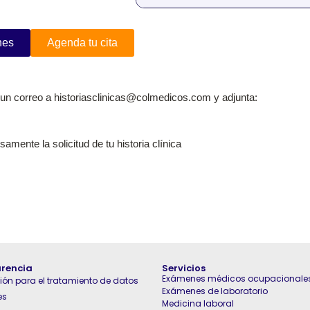
nes
Agenda tu cita
vía un correo a historiasclinicas@colmedicos.com y adjunta:
samente la solicitud de tu historia clínica
rencia
Servicios
Exámenes médicos ocupacionale
ión para el tratamiento de datos
Exámenes de laboratorio
es
Medicina laboral