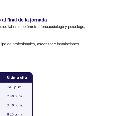
al final de la jornada
édico laboral, optómetra, fonoaudiólogo y psicólogo,
ipo de profesionales, ascensor e instalaciones
Última cita
1:40 p. m.
2:40 p. m.
3:40 p. m.
11:20 a. m.