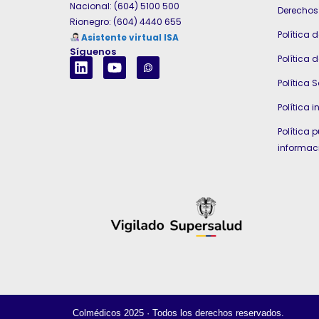
Nacional: (604) 5100 500
Derechos 
Rionegro: (604) 4440 655
Política 
Asistente virtual ISA
Síguenos
Política 
Política S
Política i
Política 
informac
Colmédicos
2025 · Todos los derechos reservados.