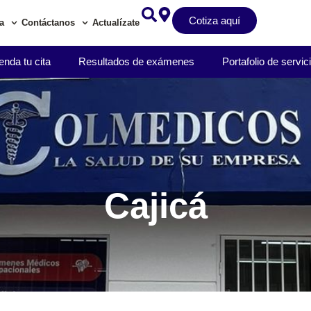
Cotiza aquí
a
Contáctanos
Actualízate
nda tu cita
Resultados de exámenes
Portafolio de servic
Cajicá