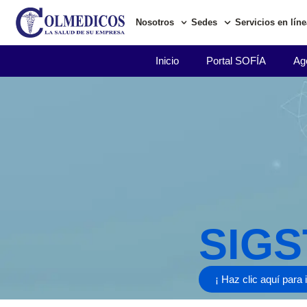
Nosotros
Sedes
Servicios en líne
Inicio
Portal SOFÍA
Age
SIGS
¡ Haz clic aquí para 