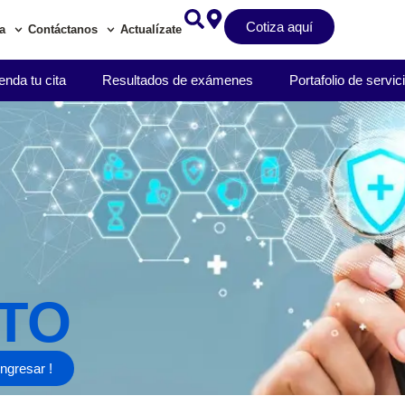
Cotiza aquí
a
Contáctanos
Actualízate
nda tu cita
Resultados de exámenes
Portafolio de servic
TO
ingresar !