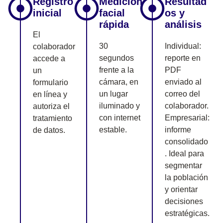
Registro
Medición
Resultad
inicial
facial
os y
rápida
análisis
El
30
Individual:
colaborador
segundos
reporte en
accede a
frente a la
PDF
un
cámara, en
enviado al
formulario
un lugar
correo del
en línea y
iluminado y
colaborador.
autoriza el
con internet
Empresarial:
tratamiento
estable.
informe
de datos.
consolidado
. Ideal para
segmentar
la población
y orientar
decisiones
estratégicas.