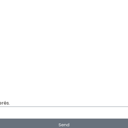
erés.
Send