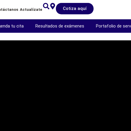
22
Cotiza aquí
ntáctanos
Actualízate
enda tu cita
Resultados de exámenes
Portafolio de serv
rporación laboral y ocupacional