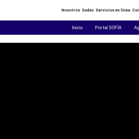
Resolución 3050 de 20
Nosotros
Sedes
Servicios en línea
Co
Inicio
Portal SOFÍA
Ag
Programa de Rehabilitación Integral para la reinco